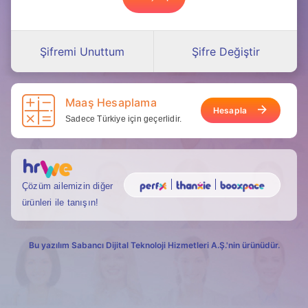
Şifremi Unuttum
Şifre Değiştir
Maaş Hesaplama
Hesapla
Sadece Türkiye için geçerlidir.
Çözüm ailemizin diğer
ürünleri ile tanışın!
Bu yazılım Sabancı Dijital Teknoloji Hizmetleri A.Ş.'nin ürünüdür.