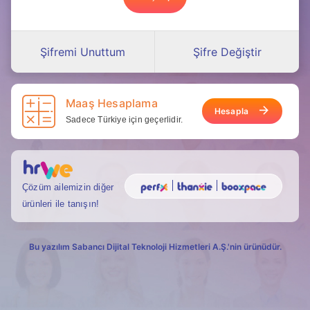
Şifremi Unuttum
Şifre Değiştir
Maaş Hesaplama
Hesapla
Sadece Türkiye için geçerlidir.
Çözüm ailemizin diğer
ürünleri ile tanışın!
Bu yazılım Sabancı Dijital Teknoloji Hizmetleri A.Ş.'nin ürünüdür.