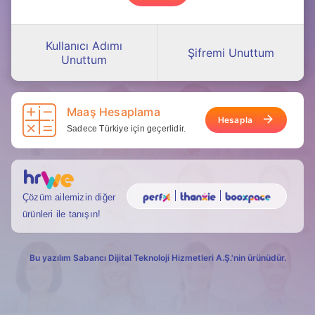
Kullanıcı Adımı
Şifremi Unuttum
Unuttum
Maaş Hesaplama
Hesapla
Sadece Türkiye için geçerlidir.
Çözüm ailemizin diğer
ürünleri ile tanışın!
Bu yazılım Sabancı Dijital Teknoloji Hizmetleri A.Ş.'nin ürünüdür.